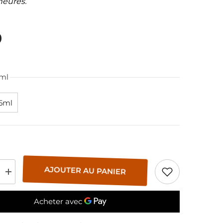
heures.
9
ml
15ml
AJOUTER AU PANIER
Augmenter
la
quantité
pour
Menthe
Verte
Bio.