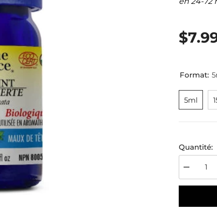
en 24-72 
$7.9
Format:
5
5ml
Quantité:
Diminuer
la
quantité
pour
Menthe
Verte
Bio.