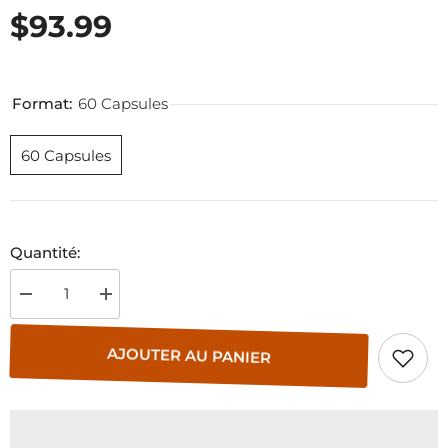
$93.99
Format:
60 Capsules
60 Capsules
Quantité:
Diminuer
Augmenter
la
la
quantité
quantité
pour
pour
AJOUTER AU PANIER
OcuForce
OcuForce